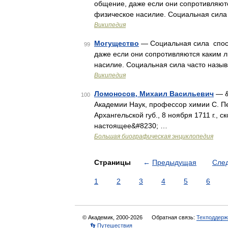
общение, даже если они сопротивляютс
физическое насилие. Социальная сила
Википедия
Могущество
— Социальная сила спосо
99
даже если они сопротивляются каким л
насилие. Социальная сила часто назы
Википедия
Ломоносов, Михаил Васильевич
— &
100
Академии Наук, профессор химии С. Пе
Архангельской губ., 8 ноября 1711 г., с
настоящее&#8230; …
Большая биографическая энциклопедия
Страницы
←
Предыдущая
Сле
1
2
3
4
5
6
© Академик, 2000-2026
Обратная связь:
Техподдерж
👣 Путешествия