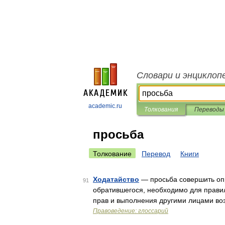
Словари и энциклоп
academic.ru
Толкования
Переводы
просьба
Толкование
Перевод
Книги
Ходатайство
— просьба совершить оп
91
обратившегося, необходимо для прави
прав и выполнения другими лицами во
Правоведение: глоссарий