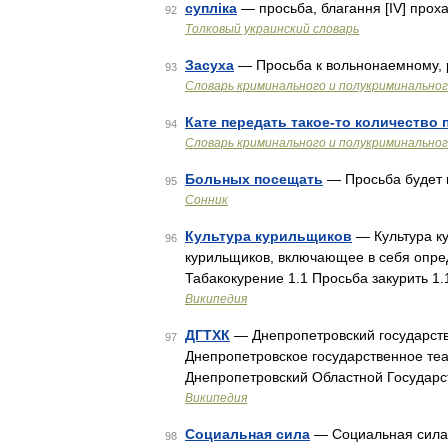
супліка
— просьба, благання [IV] прохан
92
Толковый украинский словарь
Засуха
— Просьба к вольнонаемному,
93
Словарь криминального и полукриминальног
Кате передать такое-то количество
94
Словарь криминального и полукриминальног
Больных посещать
— Просьба будет и
95
Сонник
Культура курильщиков
— Культура к
96
курильщиков, включающее в себя опре
Табакокурение 1.1 Просьба закурить 1.
Википедия
ДГТХК
— Днепропетровский государств
97
Днепропетровское государственное те
Днепропетровский Областной Государ
Википедия
Социальная сила
— Социальная сила 
98