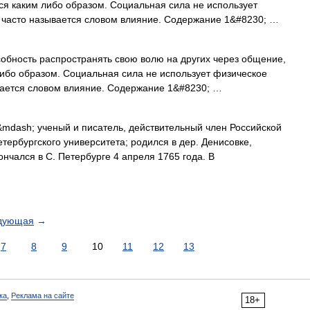
я каким либо образом. Социальная сила не использует
 часто называется словом влияние. Содержание 1&#8230; …
бность распространять свою волю на других через общение,
ибо образом. Социальная сила не использует физическое
вается словом влияние. Содержание 1&#8230; …
mdash; ученый и писатель, действительный член Российской
тербургского университета; родился в дер. Денисовке,
кончался в С. Петербурге 4 апреля 1765 года. В
дующая
→
7
8
9
10
11
12
13
ка
,
Реклама на сайте
18+