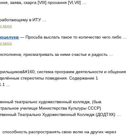
ня, заява, скарга [VIII] прохання [VI,VII] …
 работающему в ИТУ …
о мира
 поцелуев
— Просьба выслать такое то количество чего либо …
о мира
сполнена; присматривать за ними счастье и радость …
урильщиков&#160; система программ деятельности и общения
делённые стереотипы поведения. Содержание 1
1.1 …
енный театрально художественный колледж, (быв.
атральное училище Министерства Культуры СССР)
ственный Театрально Художественный Колледж (ДОДТХК) …
способность распространять свою волю на других через