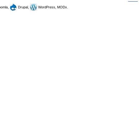
omla,
Drupal,
WordPress, MODx.